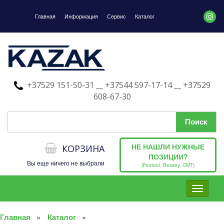
Главная
Информация
Сервис
Каталог
+37529 151-50-31 __ +37544 597-17-14 __ +37529
608-67-30
НЕ НАШЛИ НУЖНЫЕ
КОРЗИНА
ПОЗИЦИИ?
Вы еще ничего не выбрали
(Festool, Bessey, CMT)
Toggle
navigati
Главная
Каталог