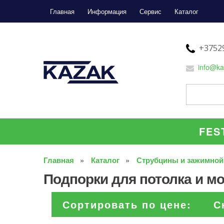
Главная
Информация
Сервис
Каталог
+37529
info@ka
FES
Главная
Каталог
Струбцины и зажимной
Подпорки для потолка и мо
Сортировать по цене:
С