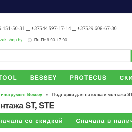
 151-50-31 __ +37544 597-17-14 __ +37529 608-67-30
zak-shop.by
Пн-Пт 9.00-17.00
TOOL
BESSEY
PROTECUS
СК
 инструмент Bessey
Подпорки для потолка и монтажа ST
нтажа ST, STE
начала со скидкой
Сначала в нали