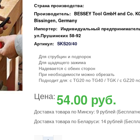
Страна производства:
Производитель:
BESSEY Tool GmbH and Co. KG.
Bissingen, Germany
Импортер:
Индивидуальный предприниматель 
ул.Прушинских 58-92
Артикул:
SKS20/40
Для струбцин и подпорок
Для щадящего зажима
Надевается с обеих сторон
При необходимости можно обрезать
Подходит для: c TG20 no TG40 / TGK / c GZ20 
Цена:
54.00
руб.
Доставка товара по Минску: 9 рублей (Бесплатно
Доставка товара по Беларуси: 14 рублей (Беспла