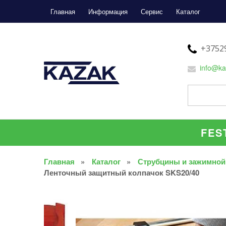
Главная
Информация
Сервис
Каталог
+37529
info@ka
FES
Главная
Каталог
Струбцины и зажимной
Ленточный защитный колпачок SKS20/40