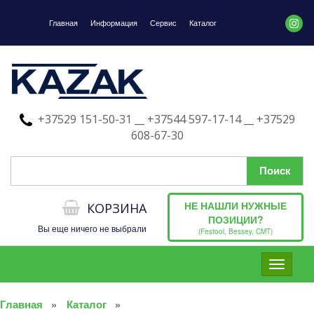
Главная
Информация
Сервис
Каталог
+37529 151-50-31 __ +37544 597-17-14 __ +37529
608-67-30
НЕ НАШЛИ НУЖНЫЕ
КОРЗИНА
ПОЗИЦИИ?
Вы еще ничего не выбрали
(Festool, Bessey, CMT)
Toggle
navigati
Главная
Каталог