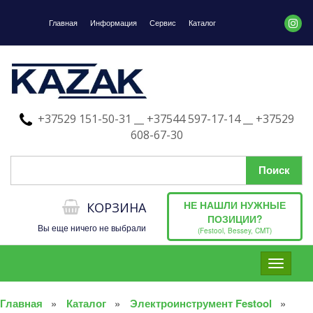
Главная
Информация
Сервис
Каталог
+37529 151-50-31 __ +37544 597-17-14 __ +37529
608-67-30
НЕ НАШЛИ НУЖНЫЕ
КОРЗИНА
ПОЗИЦИИ?
Вы еще ничего не выбрали
(Festool, Bessey, CMT)
Toggle
navigati
Главная
Каталог
Электроинструмент Festool