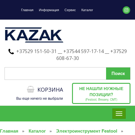
Главная
Информация
Сервис
Каталог
+37529 151-50-31 __ +37544 597-17-14 __ +37529
608-67-30
НЕ НАШЛИ НУЖНЫЕ
КОРЗИНА
ПОЗИЦИИ?
Вы еще ничего не выбрали
(Festool, Bessey, CMT)
Toggle
navigati
Главная
Каталог
Электроинструмент Festool