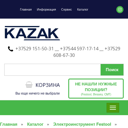
Главная
Информация
Сервис
Каталог
+37529 151-50-31 __ +37544 597-17-14 __ +37529
608-67-30
НЕ НАШЛИ НУЖНЫЕ
КОРЗИНА
ПОЗИЦИИ?
Вы еще ничего не выбрали
(Festool, Bessey, CMT)
Toggle
navigati
Главная
Каталог
Электроинструмент Festool