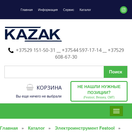
Главная
Информация
Сервис
Каталог
+37529 151-50-31 __ +37544 597-17-14 __ +37529
608-67-30
НЕ НАШЛИ НУЖНЫЕ
КОРЗИНА
ПОЗИЦИИ?
Вы еще ничего не выбрали
(Festool, Bessey, CMT)
Toggle
navigati
Главная
Каталог
Электроинструмент Festool