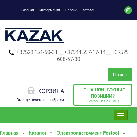
Главная
Информация
Сервис
Каталог
+37529 151-50-31 __ +37544 597-17-14 __ +37529
608-67-30
НЕ НАШЛИ НУЖНЫЕ
КОРЗИНА
ПОЗИЦИИ?
Вы еще ничего не выбрали
(Festool, Bessey, CMT)
Toggle
navigati
Главная
Каталог
Электроинструмент Festool