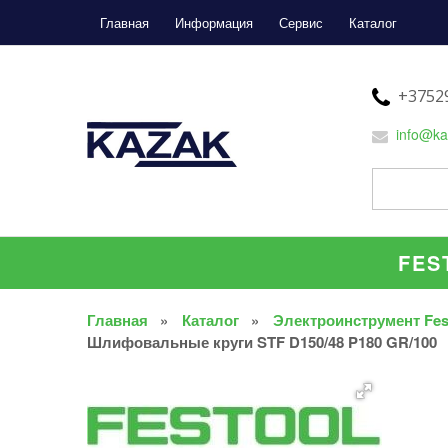
Главная
Информация
Сервис
Каталог
+37529
info@ka
FES
Главная
Каталог
Электроинструмент Fes
Шлифовальные круги STF D150/48 P180 GR/100