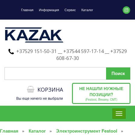
Главная
Информация
Сервис
Каталог
+37529 151-50-31 __ +37544 597-17-14 __ +37529
608-67-30
НЕ НАШЛИ НУЖНЫЕ
КОРЗИНА
ПОЗИЦИИ?
Вы еще ничего не выбрали
(Festool, Bessey, CMT)
Toggle
navigati
Главная
Каталог
Электроинструмент Festool