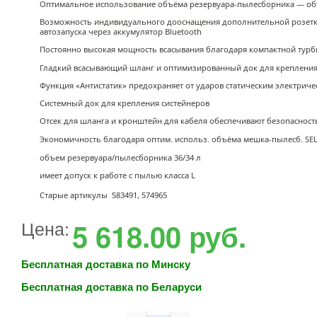
Оптимальное использование объёма резервуара-пылесборника — объ
Возможность индивидуального дооснащения дополнительной розетко
автозапуска через аккумулятор Bluetooth
Постоянно высокая мощность всасывания благодаря компактной тур
Гладкий всасывающий шланг и оптимизированный док для крепления 
Функция «Антистатик» предохраняет от ударов статическим электриче
Системный док для крепления систейнеров
Отсек для шланга и кронштейн для кабеля обеспечивают безопасност
Экономичность благодаря оптим. использ. объёма мешка-пылесб. SE
объем резервуара/пылесборника 36/34 л
имеет допуск к работе с пылью класса L
Старые артикулы 583491, 574965
Цена:
5 618.00
руб.
Бесплатная доставка по Минску
Бесплатная доставка по Беларуси