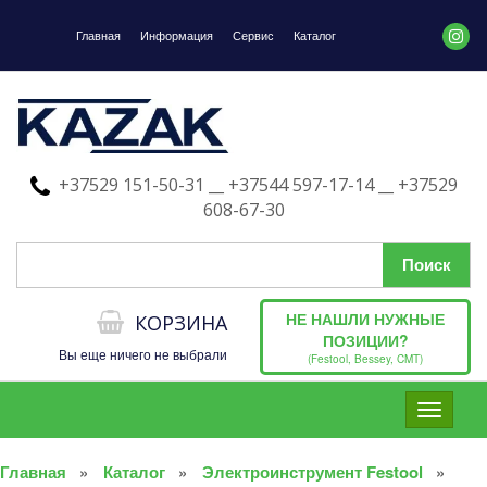
Главная
Информация
Сервис
Каталог
+37529 151-50-31 __ +37544 597-17-14 __ +37529
608-67-30
НЕ НАШЛИ НУЖНЫЕ
КОРЗИНА
ПОЗИЦИИ?
Вы еще ничего не выбрали
(Festool, Bessey, CMT)
Toggle
navigati
Главная
Каталог
Электроинструмент Festool