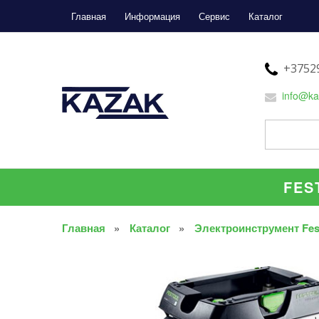
Главная
Информация
Сервис
Каталог
+37529
info@ka
FES
Главная
Каталог
Электроинструмент Fes