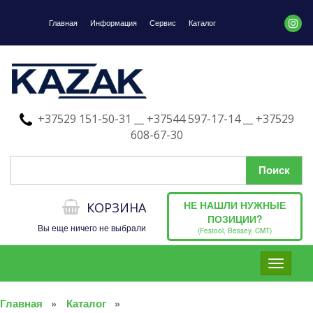
Главная
Информация
Сервис
Каталог
+37529 151-50-31 __ +37544 597-17-14 __ +37529
608-67-30
НЕ НАШЛИ НУЖНЫЕ
КОРЗИНА
ПОЗИЦИИ?
Вы еще ничего не выбрали
(Festool, Bessey, CMT)
Toggle
navigati
Главная
Каталог